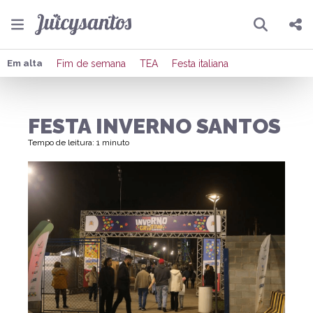
Pesquisar
Compartilhar
Em alta
Fim de semana
TEA
Festa italiana
Copiar o link
FESTA INVERNO SANTOS
Enviar por Whatsapp
Tempo de leitura: 1 minuto
Publicar no Facebook
Publicar no X