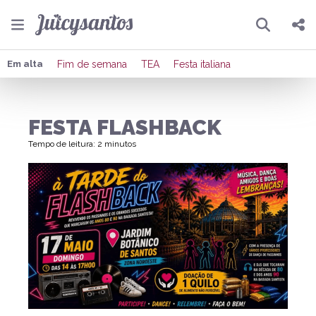
Pesquisar
Compartilhar
Em alta
Fim de semana
TEA
Festa italiana
Copiar o link
FESTA FLASHBACK
Enviar por Whatsapp
Tempo de leitura: 2 minutos
Publicar no Facebook
Publicar no X