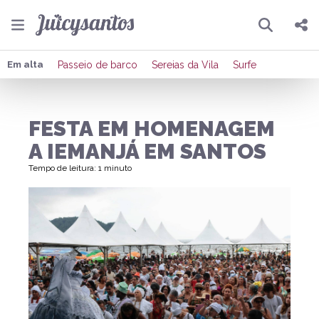
Pesquisar
Compartilhar
Em alta
Passeio de barco
Sereias da Vila
Surfe
Copiar o link
FESTA EM HOMENAGEM
Enviar por Whatsapp
A IEMANJÁ EM SANTOS
Publicar no Facebook
Tempo de leitura: 1 minuto
Publicar no X