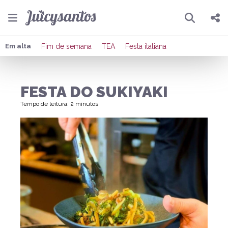
Pesquisar
Compartilhar
Em alta
Fim de semana
TEA
Festa italiana
Copiar o link
FESTA DO SUKIYAKI
Enviar por Whatsapp
Tempo de leitura: 2 minutos
Publicar no Facebook
Publicar no X