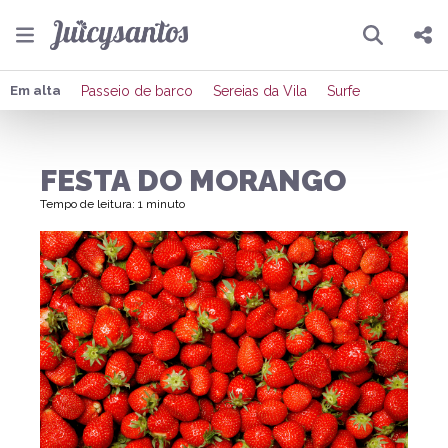
Pesquisar
Compartilhar
Em alta
Passeio de barco
Sereias da Vila
Surfe
Copiar o link
FESTA DO MORANGO
Enviar por Whatsapp
Tempo de leitura: 1 minuto
Publicar no Facebook
Publicar no X