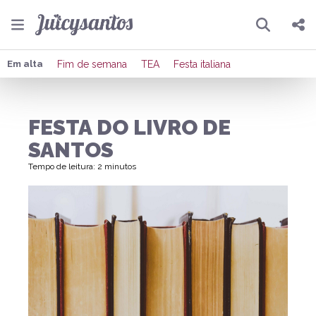
Pesquisar
Compartilhar
Em alta
Fim de semana
TEA
Festa italiana
Copiar o link
FESTA DO LIVRO DE
Enviar por Whatsapp
SANTOS
Publicar no Facebook
Tempo de leitura: 2 minutos
Publicar no X