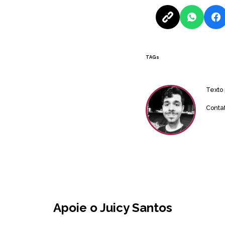
TAGs
Texto
Conta
Apoie o Juicy Santos