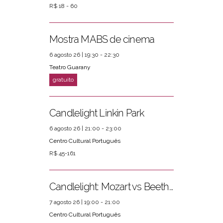
R$ 18 - 60
Mostra MABS de cinema
PRÓXIMOS EVENTOS
ver mais
6 agosto 26 | 19:30 - 22:30
Teatro Guarany
Candlelight Linkin Park
6 agosto 26 | 21:00 - 23:00
Centro Cultural Português
R$ 45-161
Candlelight: Mozart vs Beethoven
7 agosto 26 | 19:00 - 21:00
Centro Cultural Português