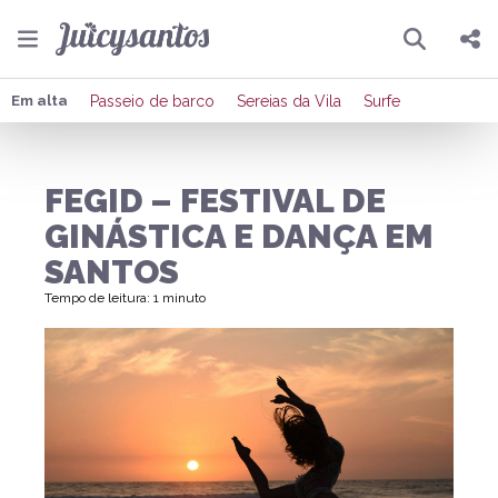
Pesquisar
Compartilhar
Em alta
Passeio de barco
Sereias da Vila
Surfe
Copiar o link
FEGID – FESTIVAL DE
Enviar por Whatsapp
GINÁSTICA E DANÇA EM
Publicar no Facebook
SANTOS
Tempo de leitura: 1 minuto
Publicar no X