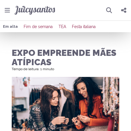
Pesquisar
Compartilhar
Em alta
Fim de semana
TEA
Festa italiana
Copiar o link
EXPO EMPREENDE MÃES
Enviar por Whatsapp
ATÍPICAS
Publicar no Facebook
Tempo de leitura: 1 minuto
Publicar no X