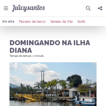
Pesquisar
Compartilhar
Em alta
Passeio de barco
Sereias da Vila
Surfe
Copiar o link
DOMINGANDO NA ILHA
Enviar por Whatsapp
DIANA
Publicar no Facebook
Tempo de leitura: 1 minuto
Publicar no X