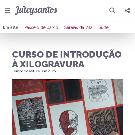
Pesquisar
Compartilhar
Em alta
Passeio de barco
Sereias da Vila
Surfe
Copiar o link
CURSO DE INTRODUÇÃO
Enviar por Whatsapp
À XILOGRAVURA
Publicar no Facebook
Tempo de leitura: 1 minuto
Publicar no X