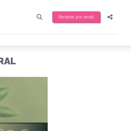
Receber por email
Pesquisar
Compartilhar
ber toda sexta-feira de manhã o resumo
.
Copiar o link
RAL
Enviar por Whatsapp
Publicar no Facebook
receber novidades
Publicar no X