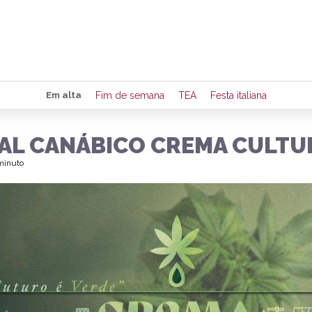
Preencha seus dados para rece
Em alta
Fim de semana
TEA
Festa italiana
de eventos e notícias da região
VAL CANÁBICO CREMA CULTU
 minuto
Quero 