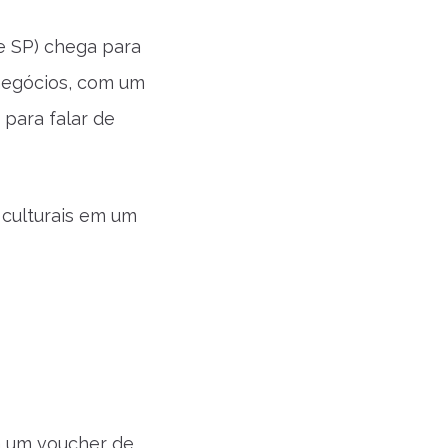
de SP) chega para
 negócios, com um
para falar de
 culturais em um
 a um voucher de