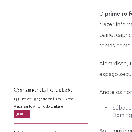
O
primeiro f
trazer infor
painel capri
temas como saú
Além disso, 
espaço segur
Container da Felicidade
Anote os hor
13 julho 26 - 9 agosto 26 | 8:00 - 20:00
Praça Santo Antônio do Embaré
Sábado,
Domingo
Ao adquirir 