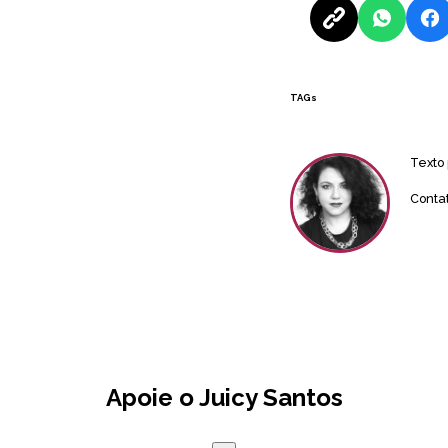
TAGs
Texto
Conta
Apoie o Juicy Santos