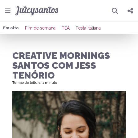
Pesquisar
Compartilhar
Em alta
Fim de semana
TEA
Festa italiana
Copiar o link
CREATIVE MORNINGS
Enviar por Whatsapp
SANTOS COM JESS
Publicar no Facebook
TENÓRIO
Tempo de leitura: 1 minuto
Publicar no X