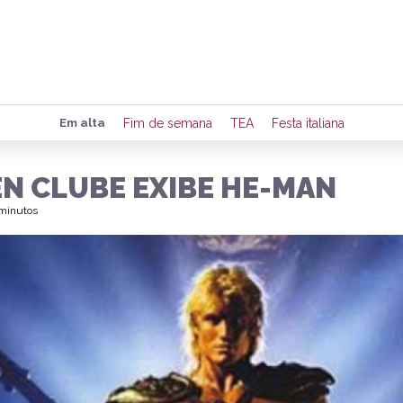
Preencha seus dados para rece
Em alta
Fim de semana
TEA
Festa italiana
de eventos e notícias da região
EN CLUBE EXIBE HE-MAN
 minutos
Quero 