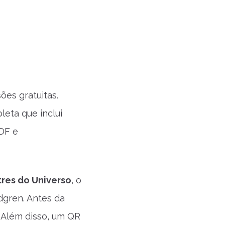
es gratuitas.
eta que inclui
PDF e
res do Universo
, o
dgren. Antes da
 Além disso, um QR