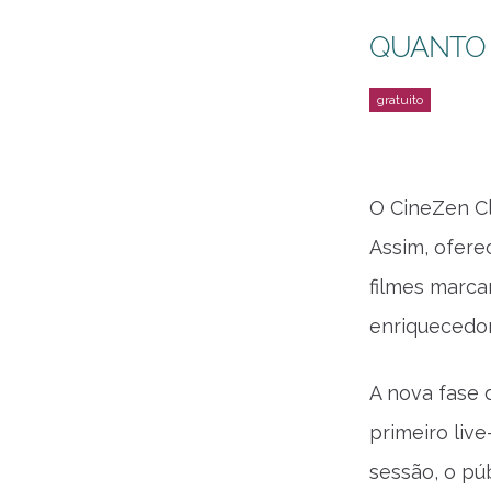
QUANTO
O CineZen Cl
Assim, ofere
filmes marca
enriquecedo
A nova fase d
primeiro liv
sessão, o pú