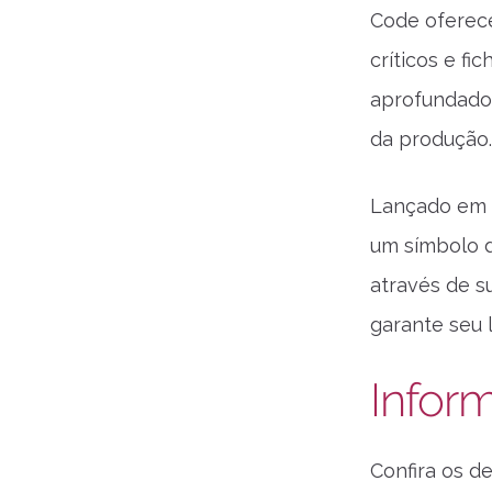
Code oferece
críticos e f
aprofundado 
da produção.
Lançado em 
um símbolo d
através de s
garante seu 
Infor
Confira os d