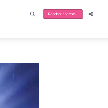
Receber por email
Pesquisar
Compartilhar
ber toda sexta-feira de manhã o resumo
.
Copiar o link
Enviar por Whatsapp
Publicar no Facebook
receber novidades
Publicar no X