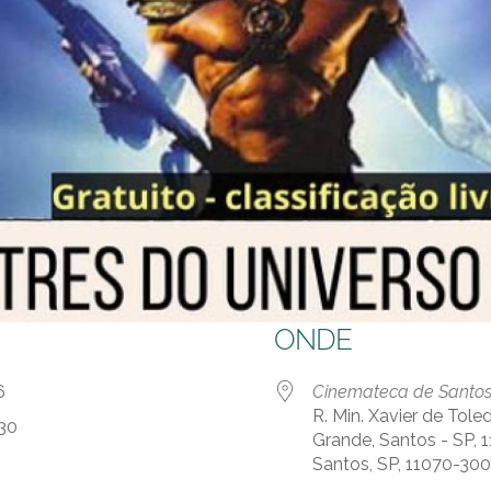
ONDE
 26
Cinemateca de Santo
R. Min. Xavier de Tol
:30
Grande, Santos - SP, 1
Santos, SP, 11070-300