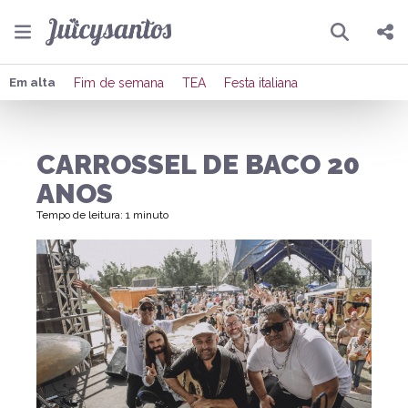
Pesquisar
Compartilhar
Em alta
Fim de semana
TEA
Festa italiana
Copiar o link
CARROSSEL DE BACO 20
Enviar por Whatsapp
ANOS
Publicar no Facebook
Tempo de leitura: 1 minuto
Publicar no X