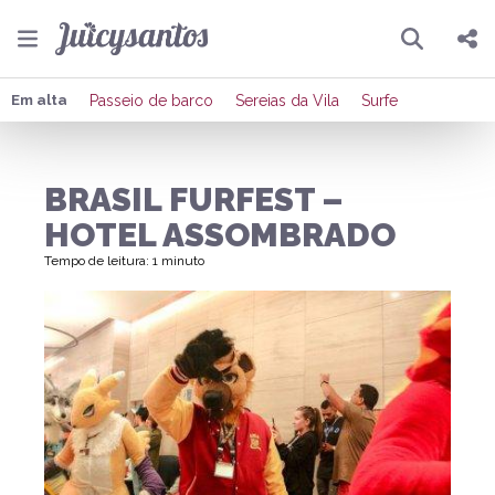
Pesquisar
Compartilhar
Em alta
Passeio de barco
Sereias da Vila
Surfe
Copiar o link
BRASIL FURFEST –
Enviar por Whatsapp
HOTEL ASSOMBRADO
Publicar no Facebook
Tempo de leitura: 1 minuto
Publicar no X