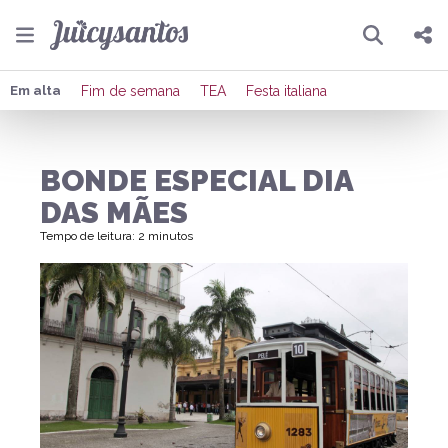
Pesquisar
Compartilhar
Em alta
Fim de semana
TEA
Festa italiana
Copiar o link
BONDE ESPECIAL DIA
Enviar por Whatsapp
DAS MÃES
Publicar no Facebook
Tempo de leitura: 2 minutos
Publicar no X