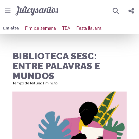
Pesquisar
Compartilhar
Em alta
Fim de semana
TEA
Festa italiana
Copiar o link
BIBLIOTECA SESC:
Enviar por Whatsapp
ENTRE PALAVRAS E
Publicar no Facebook
MUNDOS
Tempo de leitura: 1 minuto
Publicar no X