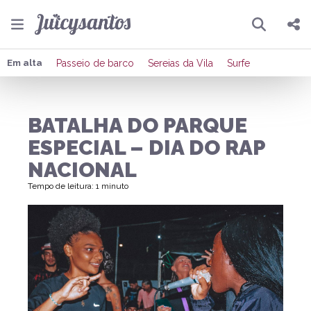
Pesquisar
Compartilhar
Em alta
Passeio de barco
Sereias da Vila
Surfe
Copiar o link
BATALHA DO PARQUE
Enviar por Whatsapp
ESPECIAL – DIA DO RAP
Publicar no Facebook
NACIONAL
Tempo de leitura: 1 minuto
Publicar no X