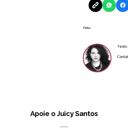
TAGs
Texto
Conta
Apoie o Juicy Santos