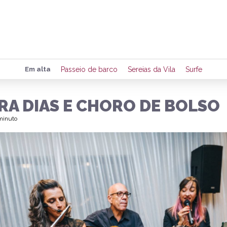
Preencha seus dados para rece
Em alta
Passeio de barco
Sereias da Vila
Surfe
de eventos e notícias da região
RA DIAS E CHORO DE BOLSO
 minuto
Quero 