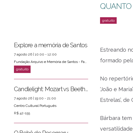
QUANTO
Explore a memória de Santos
Estreando no
7 agosto 26 | 10:00 - 12:00
formado pel
Fundação Arquivo e Memória de Santos - Fams
No repertório
Candlelight: Mozart vs Beethoven
‘João e Mari
7 agosto 26 | 19:00 - 21:00
Estrelas’, de
Centro Cultural Português
R$ 42-155
Bárbara tem 
versatilidad
ver mais
PRÓXIMOS EVENTOS
O Bebê de Rosemary