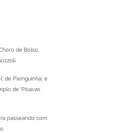
Choro de Bolso,
zzoli.
’, de Pixinguinha, e
mplo de ‘Pisavas
eira passeando com
o.