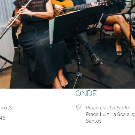
ONDE
mbro 24
Praça Luiz La Scala
Praça Luiz La Scala, s
:45
Santos