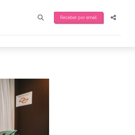
Receber por email
Pesquisar
Compartilhar
ber toda sexta-feira de manhã o resumo
.
Copiar o link
Enviar por Whatsapp
Publicar no Facebook
receber novidades
Publicar no X