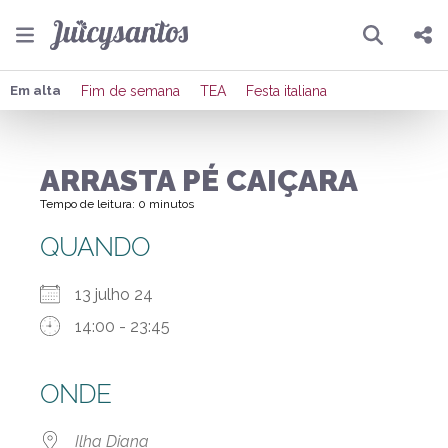
Pesquisar
Compartilhar
Em alta
Fim de semana
TEA
Festa italiana
Copiar o link
ARRASTA PÉ CAIÇARA
Enviar por Whatsapp
Tempo de leitura: 0 minutos
Publicar no Facebook
QUANDO
Publicar no X
13 julho 24
14:00 - 23:45
ONDE
Ilha Diana