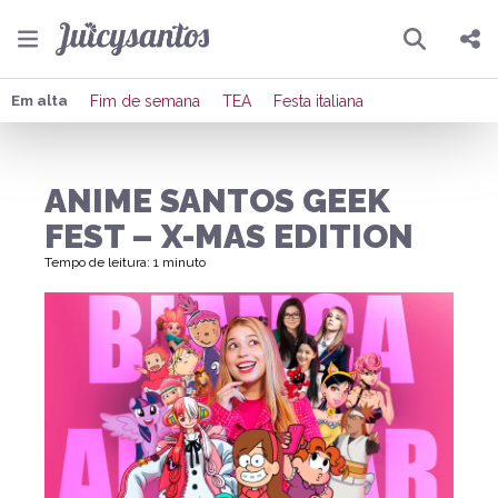
Pesquisar
Compartilhar
Em alta
Fim de semana
TEA
Festa italiana
Copiar o link
ANIME SANTOS GEEK
Enviar por Whatsapp
FEST – X-MAS EDITION
Publicar no Facebook
Tempo de leitura: 1 minuto
Publicar no X