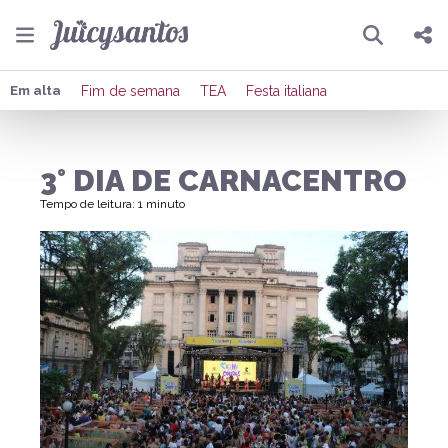
Pesquisar
Compartilhar
Em alta
Fim de semana
TEA
Festa italiana
Copiar o link
3° DIA DE CARNACENTRO
Enviar por Whatsapp
Tempo de leitura: 1 minuto
Publicar no Facebook
Publicar no X