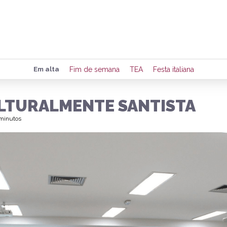
Preencha seus dados para rece
Em alta
Fim de semana
TEA
Festa italiana
de eventos e notícias da região
ULTURALMENTE SANTISTA
 minutos
Quero 