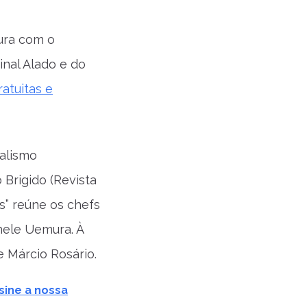
tura com o
inal Alado e do
ratuitas e
nalismo
 Brigido (Revista
s” reúne os chefs
hele Uemura. À
e Márcio Rosário.
sine a nossa