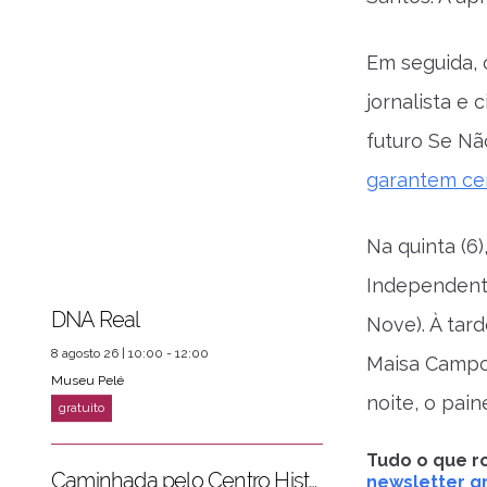
Em seguida, 
jornalista e 
futuro Se Nã
garantem cer
Na quinta (6)
Independente
ver mais
PRÓXIMOS EVENTOS
DNA Real
Nove). À tar
8 agosto 26 | 10:00 - 12:00
Maisa Campo
Museu Pelé
noite, o pai
Tudo o que ro
Caminhada pelo Centro Histórico
newsletter gr