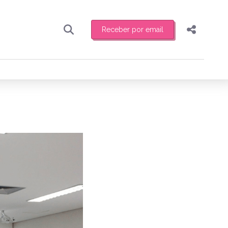
Receber por email
Pesquisar
Compartilhar
ber toda sexta-feira de manhã o resumo
.
Copiar o link
Enviar por Whatsapp
Publicar no Facebook
receber novidades
Publicar no X