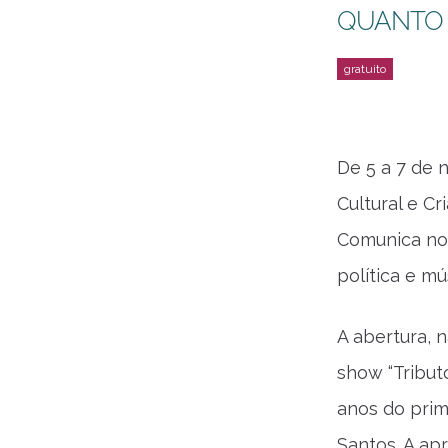
QUANTO
De 5 a 7 de 
Cultural e C
Comunica no 
política e mú
A abertura, 
show “Tribut
anos do prim
Santos. A apr