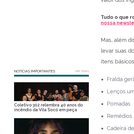
Tudo o que ro
nossa newslet
Mas, além di
levar suas d
itens básico
ver mais
NOTÍCIAS IMPORTANTES
Fralda geri
Lenços u
Pomadas
Coletivo 302 relembra 40 anos do
incêndio da Vila Socó em peça
Remédios
Cadeira de