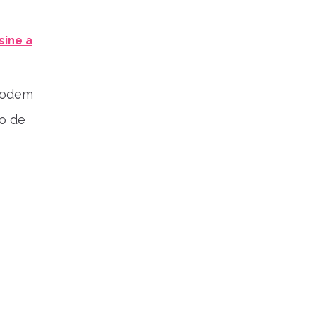
sine a
 podem
o de