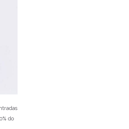
entradas
00% do