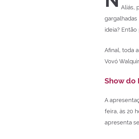
N
Aliás,
gargalhadas 
ideia? Então
Afinal, toda
Vovó Walquir
Show do 
A apresentaç
feira, às 20 
apresenta s