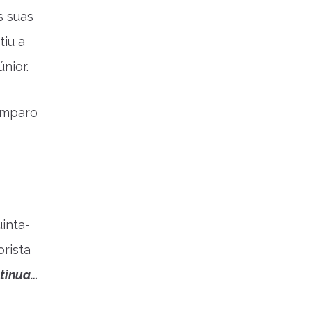
s suas
tiu a
nior.
 Amparo
inta-
orista
ntinua…