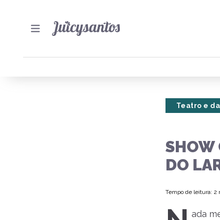
Teatro e d
SHOW 
DO LA
Tempo de leitura: 2
ada me