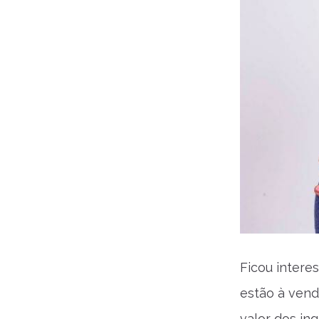
Ficou intere
estão à ven
valor dos in