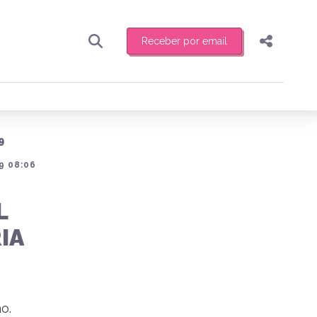
Receber por email
Pesquisar
Compartilhar
ber toda sexta-feira de manhã o resumo
.
Copiar o link
9
Enviar por Whatsapp
9 08:06
Publicar no Facebook
receber novidades
L
Publicar no X
IA
o.