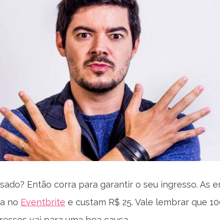
ssado? Então corra para garantir o seu ingresso. As 
da no
Eventbrite
e custam R$ 25. Vale lembrar que 1
gressos vai para uma boa causa.