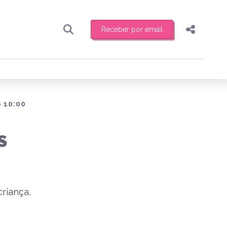
Receber por email
Pesquisar
Compartilhar
ber toda sexta-feira de manhã o resumo
.
Copiar o link
Enviar por Whatsapp
 10:00
Publicar no Facebook
receber novidades
S
Publicar no X
criança,