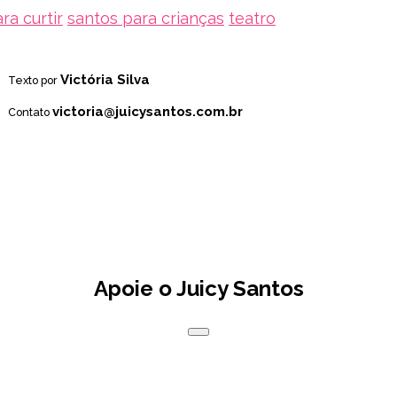
ra curtir
santos para crianças
teatro
Victória Silva
Texto por
victoria@juicysantos.com.br
Contato
Apoie o Juicy Santos