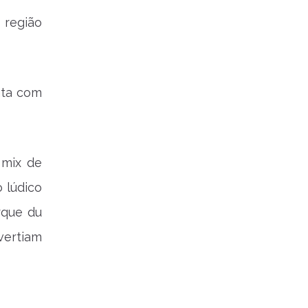
 região
ata com
 mix de
o lúdico
rque du
vertiam