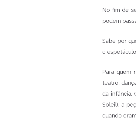
No fim de s
podem passa
Sabe por qu
o espetácul
Para quem n
teatro, danç
da infância.
Soleil), a p
quando eram 