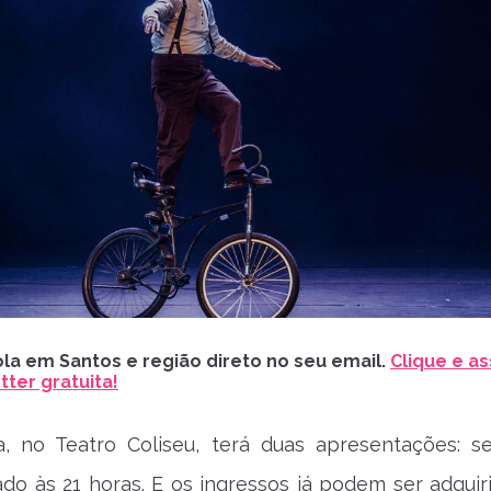
la em Santos e região direto no seu email.
Clique e as
ter gratuita!
, no Teatro Coliseu, terá duas apresentações: se
do às 21 horas. E os ingressos já podem ser adquir