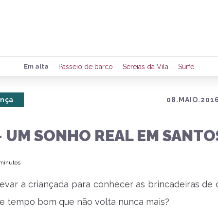
Preencha seus dados para rece
Em alta
Passeio de barco
Sereias da Vila
Surfe
de eventos e notícias da região
ança
08.MAIO.2016
Quero 
– UM SONHO REAL EM SANTO
 minutos
 levar a criançada para conhecer as brincadeiras de 
e tempo bom que não volta nunca mais?