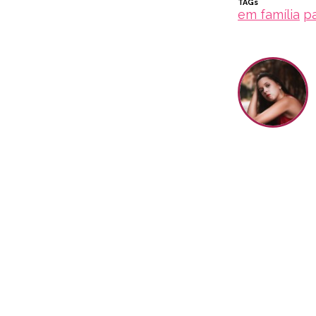
TAGs
em família
pa