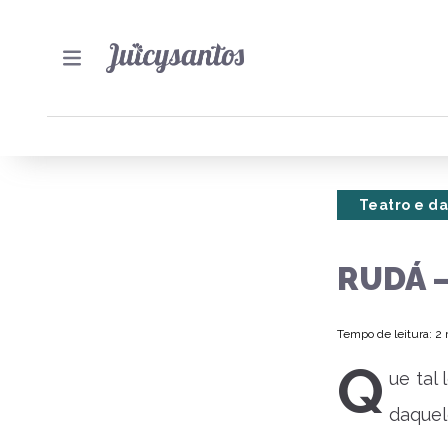
Teatro e d
RUDÁ 
Tempo de leitura: 2
Q
ue tal
daquel