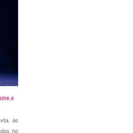
sine a
xta, às
idos no