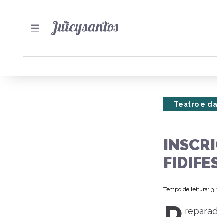
Teatro e d
INSCR
FIDIFE
Tempo de leitura: 3
reparad