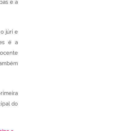
bas e a
 júri e
es é a
Docente
 também
rimeira
cipal do