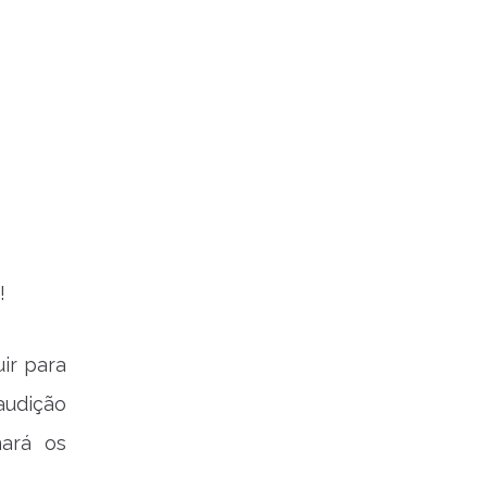
!
ir para
audição
nará os