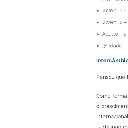
Juvenil 1 
Juvenil 2 
Adulto – a
3ª Idade –
Intercâmbi
Pensou que t
Como forma d
o crescimen
internacion
participantes