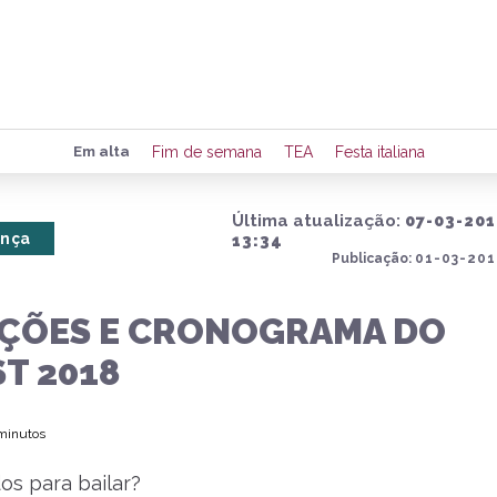
Preencha seus dados para rece
Em alta
Fim de semana
TEA
Festa italiana
de eventos e notícias da região
Última atualização:
07-03-201
ança
13:34
Publicação:
01-03-201
Quero 
IÇÕES E CRONOGRAMA DO
ST 2018
 minutos
os para bailar?