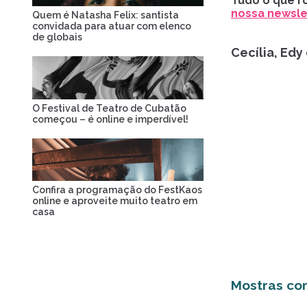
Tudo o que ro
nossa newslet
Quem é Natasha Felix: santista
convidada para atuar com elenco
de globais
Cecília, Edy
O Festival de Teatro de Cubatão
começou – é online e imperdível!
Confira a programação do FestKaos
online e aproveite muito teatro em
casa
Mostras co