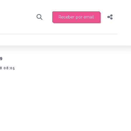
Receber por email
Pesquisar
Compartilhar
ber toda sexta-feira de manhã o resumo
.
Copiar o link
9
Enviar por Whatsapp
8 08:05
Publicar no Facebook
receber novidades
Publicar no X