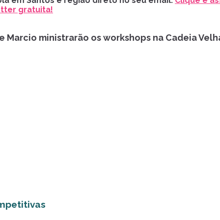
la em Santos e região direto no seu email.
Clique e as
ter gratuita!
 e Marcio ministrarão os workshops na Cadeia Velh
mpetitivas