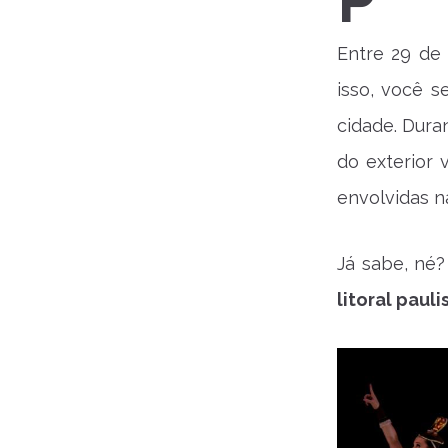
P
Entre 29 de 
isso, você s
cidade. Duran
do exterior 
envolvidas 
Já sabe, né?
litoral pauli