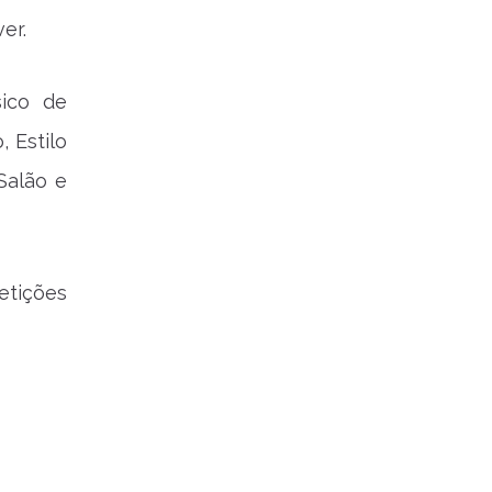
er.
sico de
 Estilo
Salão e
etições