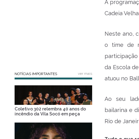
A programaçã
Cadeia Velha
Neste ano, c
o time de 
participaçã
da Escola d
ver mais
NOTÍCIAS IMPORTANTES
atuou no Ball
Ao seu lado
Coletivo 302 relembra 40 anos do
bailarina e 
incêndio da Vila Socó em peça
Rio de Janeir