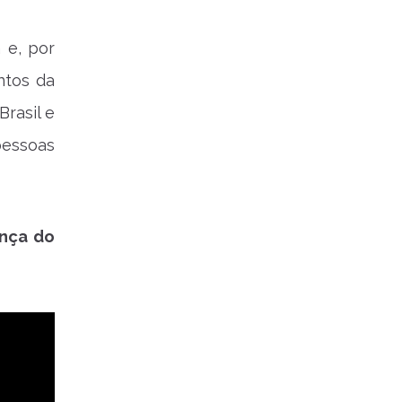
 e, por
ntos da
Brasil e
pessoas
ança do