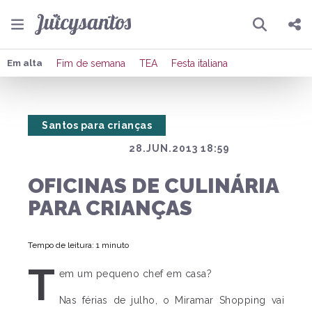
Pesquisar
Compartilhar
Em alta
Fim de semana
TEA
Festa italiana
Copiar o link
Santos para crianças
Enviar por Whatsapp
28.JUN.2013 18:59
Publicar no Facebook
OFICINAS DE CULINÁRIA
Publicar no X
PARA CRIANÇAS
Tempo de leitura: 1 minuto
T
em um pequeno chef em casa?
Nas férias de julho, o Miramar Shopping vai