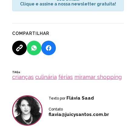
Clique e assine a nossa newsletter gratuita!
COMPARTILHAR
TAGs
crianças
culinária
férias
miramar shopping
Flávia Saad
Texto por
Contato
flavia@juicysantos.com.br