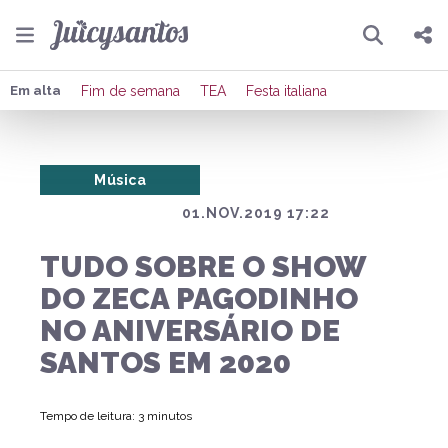
Pesquisar
Compartilhar
Em alta
Fim de semana
TEA
Festa italiana
Copiar o link
Música
Enviar por Whatsapp
01.NOV.2019 17:22
Publicar no Facebook
TUDO SOBRE O SHOW
Publicar no X
DO ZECA PAGODINHO
NO ANIVERSÁRIO DE
SANTOS EM 2020
Tempo de leitura: 3 minutos