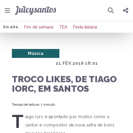
Pesquisar
Compartilhar
Em alta
Fim de semana
TEA
Festa italiana
Copiar o link
Música
Enviar por Whatsapp
21.FEV.2016 18:01
Publicar no Facebook
TROCO LIKES, DE TIAGO
Publicar no X
IORC, EM SANTOS
Tempo de leitura: 1 minuto
T
iago Iorc é apontado por muitos como o
cantor e compositor da nova safra de bons