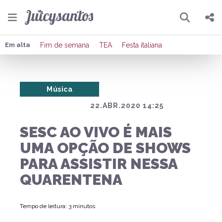
Pesquisar
Compartilhar
Em alta
Fim de semana
TEA
Festa italiana
Copiar o link
Música
Enviar por Whatsapp
22.ABR.2020 14:25
Publicar no Facebook
SESC AO VIVO É MAIS
Publicar no X
UMA OPÇÃO DE SHOWS
PARA ASSISTIR NESSA
QUARENTENA
Tempo de leitura: 3 minutos