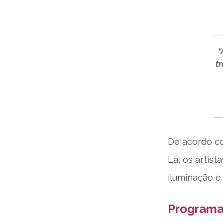
“
t
De acordo co
Lá, os artis
iluminação e
Programa