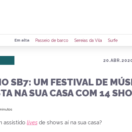
Preencha seus dados para rece
Em alta
Passeio de barco
Sereias da Vila
Surfe
de eventos e notícias da região
20.ABR.2020
Quero 
O SB7: UM FESTIVAL DE MÚS
STA NA SUA CASA COM 14 SH
 minutos
 assistido
lives
de shows aí na sua casa?