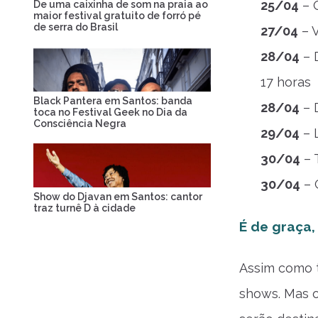
25/04
– O
De uma caixinha de som na praia ao
maior festival gratuito de forró pé
de serra do Brasil
27/04
– V
28/04
– 
17 horas
Black Pantera em Santos: banda
28/04
– 
toca no Festival Geek no Dia da
Consciência Negra
29/04
– L
30/04
– 
30/04
– 
Show do Djavan em Santos: cantor
traz turnê D à cidade
É de graça,
Assim como t
shows. Mas o