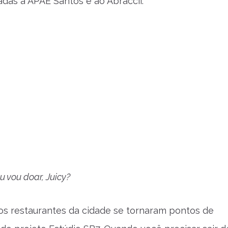
adas à APAE Santos e ao Abraccii.
 vou doar, Juicy?
ios restaurantes da cidade se tornaram pontos de