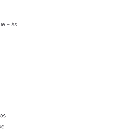
ue – às
 os
ue