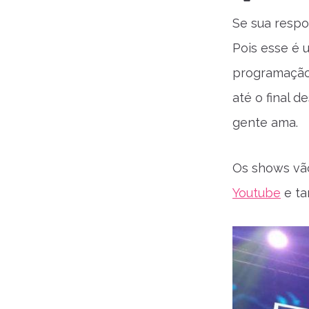
Se sua respo
Pois esse é u
programação,
até o final d
gente ama.
Os shows vão
Youtube
e ta