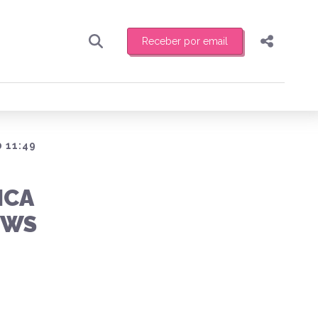
Receber por email
Pesquisar
Compartilhar
ber toda sexta-feira de manhã o resumo
.
Copiar o link
Enviar por Whatsapp
 11:49
Publicar no Facebook
receber novidades
ICA
Publicar no X
OWS