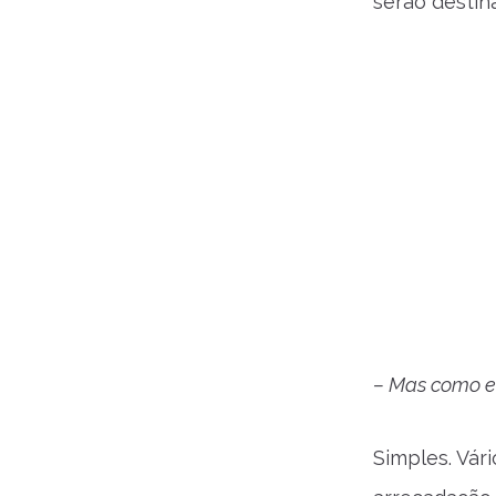
serão destin
– Mas como eu
Simples. Vár