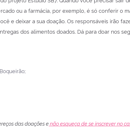
do projeto Estúdio SB7. Quando você precisar sair d
ercado ou a farmácia, por exemplo, é só conferir o m
ocê e deixar a sua doação. Os responsáveis irão faze
entregas dos alimentos doados. Dá para doar nos seg
Boqueirão;
ereços das doações e
não esqueça de se inscrever no ca