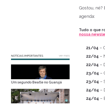
Gostou, né? 
agenda:
Tudo o que ro
nossa newslet
21/04
– C
22/04
– 
ver mais
NOTÍCIAS IMPORTANTES
22/04
– D
23/04
– G
23/04
– 
Um segundo Beatle no Guarujá
24/04
– 
24/04
– 