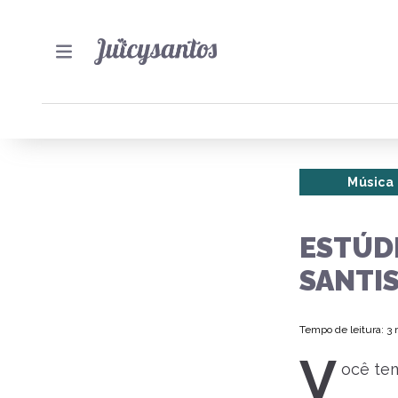
Música
ESTÚDI
SANTI
Tempo de leitura: 3
V
ocê tem