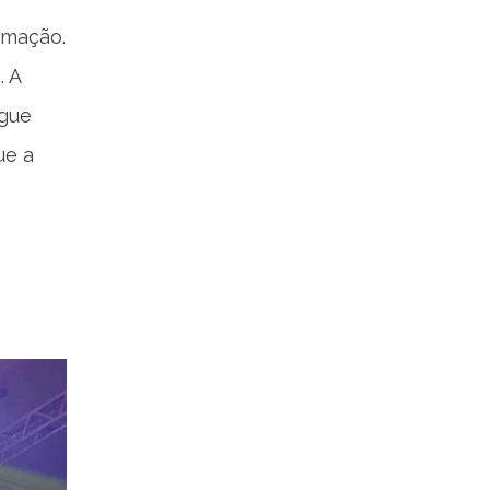
amação.
. A
egue
ue a