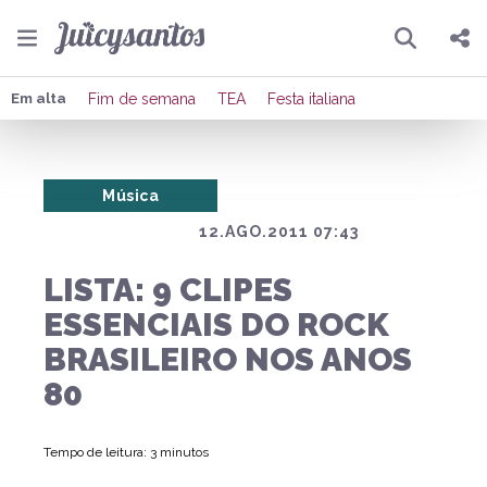
Pesquisar
Compartilhar
Em alta
Fim de semana
TEA
Festa italiana
Copiar o link
Música
Enviar por Whatsapp
12.AGO.2011 07:43
Publicar no Facebook
LISTA: 9 CLIPES
Publicar no X
ESSENCIAIS DO ROCK
BRASILEIRO NOS ANOS
80
Tempo de leitura: 3 minutos