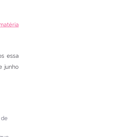
matéria
os essa
e junho
 de