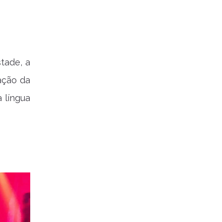
tade, a
ação da
 língua