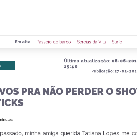
Preencha seus dados para rece
Em alta
Passeio de barco
Sereias da Vila
Surfe
de eventos e notícias da região
Última atualização:
06-06-20
o
15:40
Publicação:
27-05-201
Quero 
IVOS PRA NÃO PERDER O SH
TICKS
 minutos
passado, minha amiga querida Tatiana Lopes me c