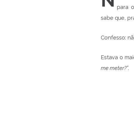
N
para 
sabe que, pr
Confesso: nã
Estava o mai
me meter?”
.