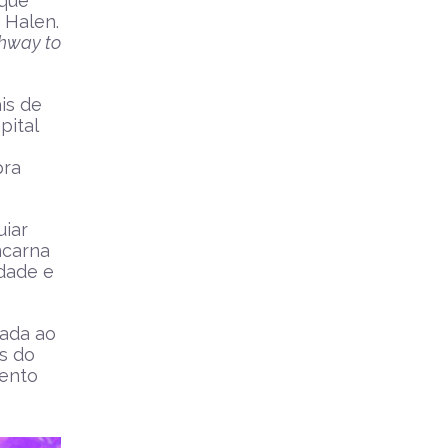
 que
 Halen.
hway to
is de
pital
pra
uiar
ncarna
idade e
cada ao
s do
mento