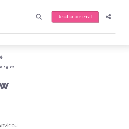
Receber por email
Pesquisar
Compartilhar
ber toda sexta-feira de manhã o resumo
.
Copiar o link
18
Enviar por Whatsapp
8 15:22
Publicar no Facebook
receber novidades
OW
Publicar no X
onvidou