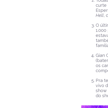
Todas
curte
Esper
Hell
, 
O últ
1.000
estav
també
famíli
Gian G
(bate
os ca
compe
Pra t
vivo 
show 
do sh