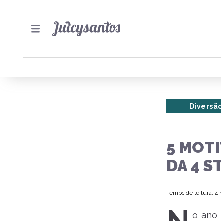
Diversã
5 MOT
DA 4 S
Tempo de leitura: 4
o ano 