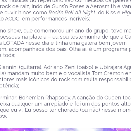
 as músicas do repertório são conhecidas da galera
 rock de raiz, indo de Guns’n Roses a Aerosmith e Van
e ouvir hinos como
Rock’n Roll All Night
, do Kiss e
Hig
do ACDC, em performances incríveis;
imo show, que comemorou um ano do grupo, teve ma
 pessoas na plateia – eu sou testemunha de que a Ca
a LOTADA nesse dia e tinha uma galera bem jovem
m, acompanhada dos pais. Olha aí, é um programa 
a toda;
iannini (guitarra), Adriano Zeni (baixo) e Ubirajara Ag
ria) mandam muito bem e o vocalista Tom Cremon e
ntores mais icônicos do rock com muita responsabil
tência;
erminar: Bohemian Rhapsody. A canção do Queen to
deixa qualquer um arrepiado e foi um dos pontos alto
que eu vi. Eu posso ter chorado (ou não) nesse mo
ow.