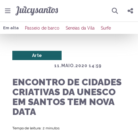
Pesquisar
Compartilhar
Em alta
Passeio de barco
Sereias da Vila
Surfe
Copiar o link
Arte
Enviar por Whatsapp
11.MAIO.2020 14:59
Publicar no Facebook
ENCONTRO DE CIDADES
Publicar no X
CRIATIVAS DA UNESCO
EM SANTOS TEM NOVA
DATA
Tempo de leitura: 2 minutos