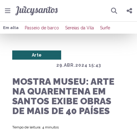
Pesquisar
Compartilhar
Em alta
Passeio de barco
Sereias da Vila
Surfe
Copiar o link
Arte
Enviar por Whatsapp
29.ABR.2024 15:43
Publicar no Facebook
MOSTRA MUSEU: ARTE
Publicar no X
NA QUARENTENA EM
SANTOS EXIBE OBRAS
DE MAIS DE 40 PAÍSES
Tempo de leitura: 4 minutos