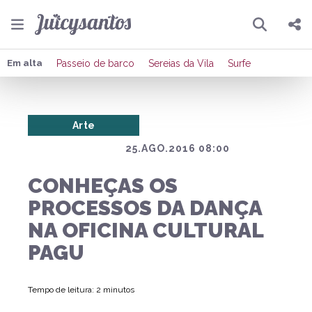
Pesquisar
Compartilhar
Em alta
Passeio de barco
Sereias da Vila
Surfe
Copiar o link
Arte
Enviar por Whatsapp
25.AGO.2016 08:00
Publicar no Facebook
CONHEÇAS OS
Publicar no X
PROCESSOS DA DANÇA
NA OFICINA CULTURAL
PAGU
Tempo de leitura: 2 minutos