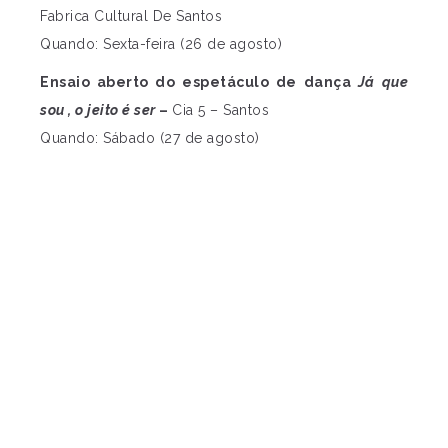
Fabrica Cultural De Santos
Quando: Sexta-feira (26 de agosto)
Ensaio aberto do espetáculo de dança
Já q
ue
s
ou ,
o
j
eito
é
s
er
–
Cia 5 – Santos
Quando: Sábado (27 de agosto)