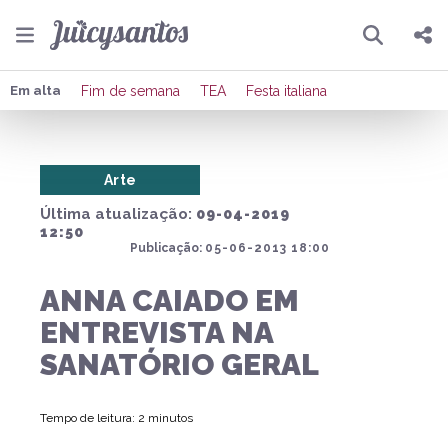
Pesquisar
Compartilhar
Em alta
Fim de semana
TEA
Festa italiana
Copiar o link
Arte
Enviar por Whatsapp
Última atualização:
09-04-2019
Publicar no Facebook
12:50
Publicação:
05-06-2013 18:00
Publicar no X
ANNA CAIADO EM
ENTREVISTA NA
SANATÓRIO GERAL
Tempo de leitura: 2 minutos