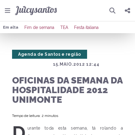
Pesquisar
Compartilhar
Em alta
Fim de semana
TEA
Festa italiana
Copiar o link
Agenda de Santos e região
Enviar por Whatsapp
15.MAIO.2012 12:44
Publicar no Facebook
OFICINAS DA SEMANA DA
Publicar no X
HOSPITALIDADE 2012
UNIMONTE
Tempo de leitura: 2 minutos
D
urante toda esta semana, tá rolando a