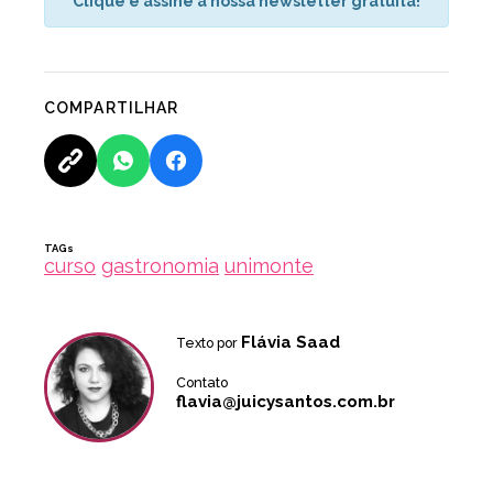
Clique e assine a nossa newsletter gratuita!
COMPARTILHAR
TAGs
curso
gastronomia
unimonte
Flávia Saad
Texto por
Contato
flavia@juicysantos.com.br