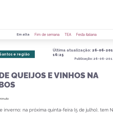
Preencha seus dados para rece
Em alta
Fim de semana
TEA
Festa italiana
de eventos e notícias da região
Última atualização:
26-06-20
Santos e região
16:25
Publicação:
26-06-201
Quero 
DE QUEIJOS E VINHOS NA
BOS
 minuto
de inverno: na próxima quinta-feira (5 de julho), tem 