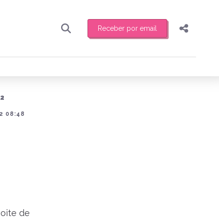
Receber por email
Pesquisar
Compartilhar
ber toda sexta-feira de manhã o resumo
.
Copiar o link
12
Enviar por Whatsapp
2 08:48
Publicar no Facebook
receber novidades
Publicar no X
Noite de