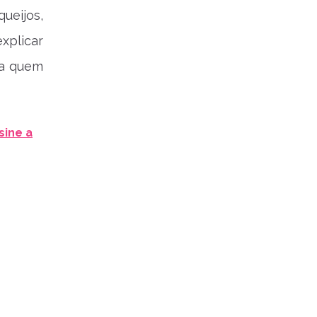
ueijos,
xplicar
ra quem
sine a