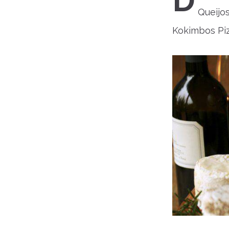
D
Queijo
Kokimbos Piz