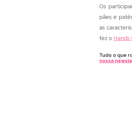
Os participa
pães e patê
as caracter
fez o
Hands 
Tudo o que ro
nossa newslet