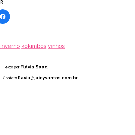
AR
inverno
kokimbos
vinhos
Flávia Saad
Texto por
flavia@juicysantos.com.br
Contato