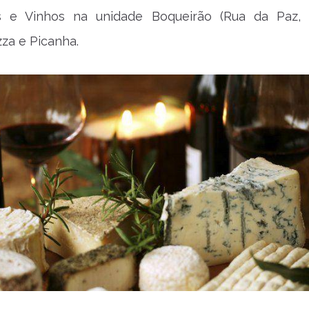
s e Vinhos na unidade Boqueirão (Rua da Paz, 
za e Picanha.