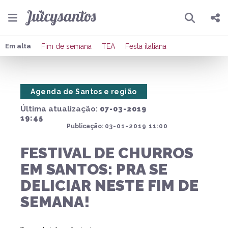
Pesquisar
Compartilhar
Em alta
Fim de semana
TEA
Festa italiana
Copiar o link
Agenda de Santos e região
Enviar por Whatsapp
Última atualização:
07-03-2019
Publicar no Facebook
19:45
Publicação:
03-01-2019 11:00
Publicar no X
FESTIVAL DE CHURROS
EM SANTOS: PRA SE
DELICIAR NESTE FIM DE
SEMANA!