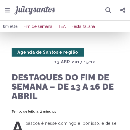
Pesquisar
Compartilhar
Em alta
Fim de semana
TEA
Festa italiana
Copiar o link
Agenda de Santos e região
Enviar por Whatsapp
13.ABR.2017 15:12
Publicar no Facebook
DESTAQUES DO FIM DE
Publicar no X
SEMANA – DE 13 A 16 DE
ABRIL
Tempo de leitura: 2 minutos
A
páscoa é nesse domingo e, por isso, é de se