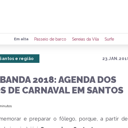
Preencha seus dados para rece
Em alta
Passeio de barco
Sereias da Vila
Surfe
de eventos e notícias da região
Santos e região
23.JAN.201
Quero 
BANDA 2018: AGENDA DOS
S DE CARNAVAL EM SANTOS
 minutos
emorar e preparar o fôlego, porque, a partir de