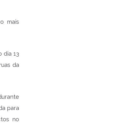
ão mais
 dia 13
ruas da
durante
da para
ctos no