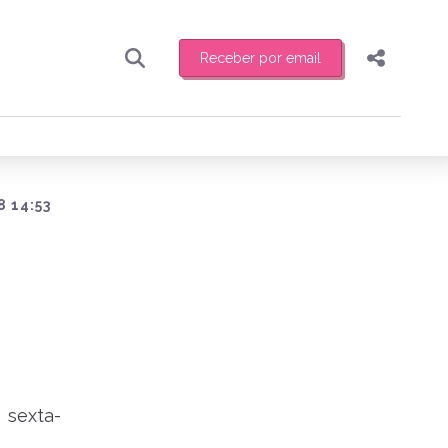
Receber por email
Pesquisar
Compartilhar
ber toda sexta-feira de manhã o resumo
.
Copiar o link
Enviar por Whatsapp
8 14:53
Publicar no Facebook
receber novidades
Publicar no X
 sexta-