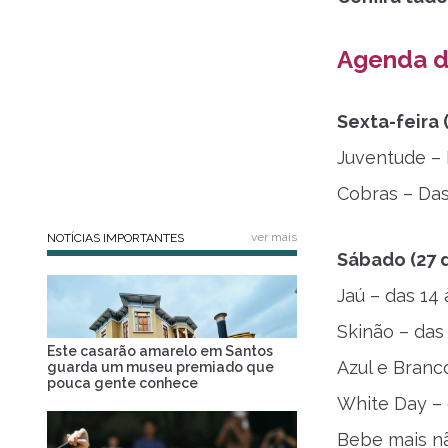
Agenda d
Sexta-feira 
Juventude – 
Cobras – Das
ver mais
NOTÍCIAS IMPORTANTES
Sábado (27 d
Jaú – das 14 
Skinão – das
Este casarão amarelo em Santos
Azul e Branc
guarda um museu premiado que
pouca gente conhece
White Day – 
Bebe mais nã