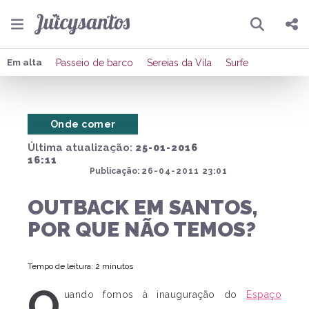
Pesquisar
Compartilhar
Em alta
Passeio de barco
Sereias da Vila
Surfe
Copiar o link
Onde comer
Enviar por Whatsapp
Última atualização:
25-01-2016
Publicar no Facebook
16:11
Publicação:
26-04-2011 23:01
Publicar no X
OUTBACK EM SANTOS,
POR QUE NÃO TEMOS?
Tempo de leitura: 2 minutos
Q
uando fomos à inauguração do
Espaço