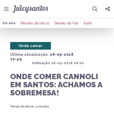
Pesquisar
Compartilhar
Em alta
Passeio de barco
Sereias da Vila
Surfe
Copiar o link
Onde comer
Enviar por Whatsapp
Última atualização:
26-09-2018
Publicar no Facebook
10:49
Publicação:
26-09-2018 08:00
Publicar no X
ONDE COMER CANNOLI
EM SANTOS: ACHAMOS A
SOBREMESA!
Tempo de leitura: 3 minutos