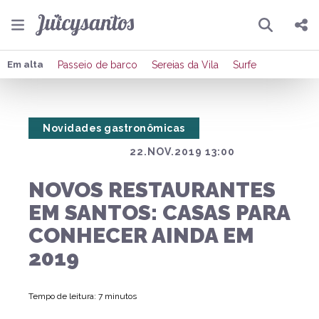
Pesquisar
Compartilhar
Em alta
Passeio de barco
Sereias da Vila
Surfe
Copiar o link
Novidades gastronômicas
Enviar por Whatsapp
22.NOV.2019 13:00
Publicar no Facebook
NOVOS RESTAURANTES
Publicar no X
EM SANTOS: CASAS PARA
CONHECER AINDA EM
2019
Tempo de leitura: 7 minutos