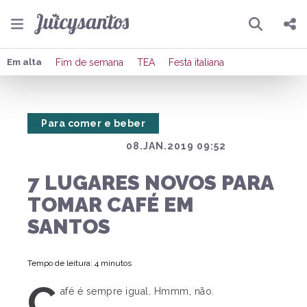
Pesquisar
Compartilhar
Em alta
Fim de semana
TEA
Festa italiana
Copiar o link
Para comer e beber
Enviar por Whatsapp
08.JAN.2019 09:52
Publicar no Facebook
7 LUGARES NOVOS PARA
Publicar no X
TOMAR CAFÉ EM
SANTOS
Tempo de leitura: 4 minutos
C
afé é sempre igual. Hmmm, não.