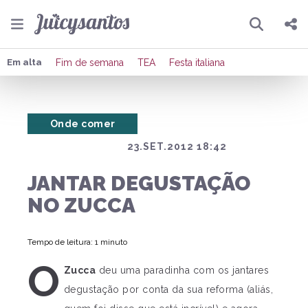
Pesquisar
Compartilhar
Em alta
Fim de semana
TEA
Festa italiana
Copiar o link
Onde comer
Enviar por Whatsapp
23.SET.2012 18:42
Publicar no Facebook
JANTAR DEGUSTAÇÃO
Publicar no X
NO ZUCCA
Tempo de leitura: 1 minuto
O
Zucca
deu uma paradinha com os jantares
degustação por conta da sua reforma (aliás,